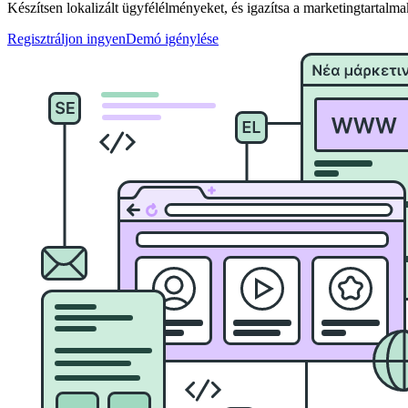
Készítsen lokalizált ügyfélélményeket, és igazítsa a marketingtartalma
Regisztráljon ingyen
Demó igénylése