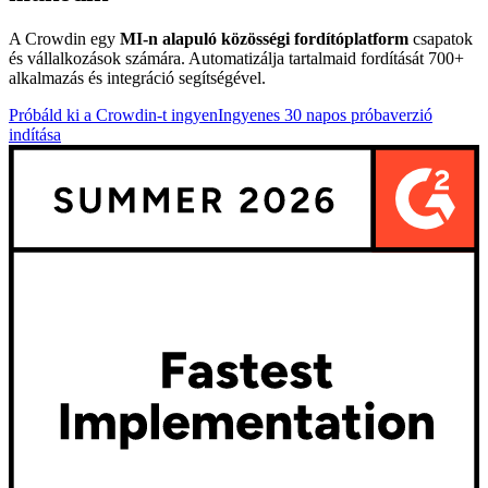
A Crowdin egy
MI-n alapuló közösségi fordítóplatform
csapatok
és vállalkozások számára. Automatizálja tartalmaid fordítását 700+
alkalmazás és integráció segítségével.
Próbáld ki a Crowdin-t ingyen
Ingyenes 30 napos próbaverzió
indítása